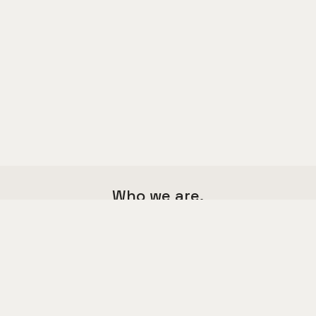
Who we are.
We are a multi functional agency,
we love good things and great design.
Say hello to us
hello@kalium.com