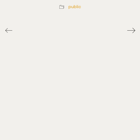
public