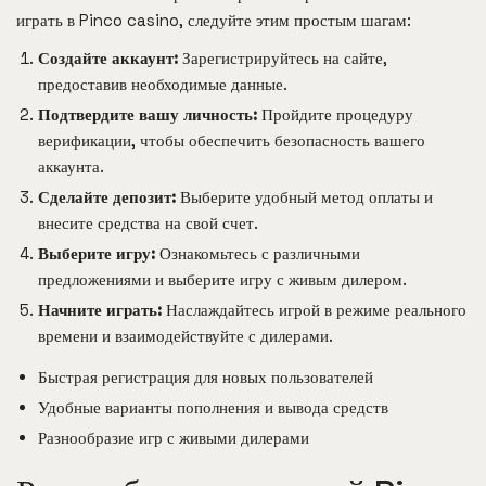
играть в Pinco casino, следуйте этим простым шагам:
Создайте аккаунт:
Зарегистрируйтесь на сайте,
предоставив необходимые данные.
Подтвердите вашу личность:
Пройдите процедуру
верификации, чтобы обеспечить безопасность вашего
аккаунта.
Сделайте депозит:
Выберите удобный метод оплаты и
внесите средства на свой счет.
Выберите игру:
Ознакомьтесь с различными
предложениями и выберите игру с живым дилером.
Начните играть:
Наслаждайтесь игрой в режиме реального
времени и взаимодействуйте с дилерами.
Быстрая регистрация для новых пользователей
Удобные варианты пополнения и вывода средств
Разнообразие игр с живыми дилерами