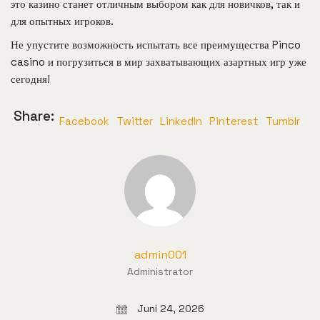
это казино станет отличным выбором как для новичков, так и
для опытных игроков.
Не упустите возможность испытать все преимущества Pinco
casino и погрузиться в мир захватывающих азартных игр уже
сегодня!
Share:
Facebook
Twitter
LinkedIn
Pinterest
Tumblr
admin001
Administrator
Juni 24, 2026