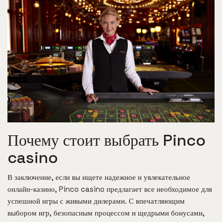
Почему стоит выбрать Pinco
casino
В заключение, если вы ищете надежное и увлекательное
онлайн-казино, Pinco casino предлагает все необходимое для
успешной игры с живыми дилерами. С впечатляющим
выбором игр, безопасным процессом и щедрыми бонусами,