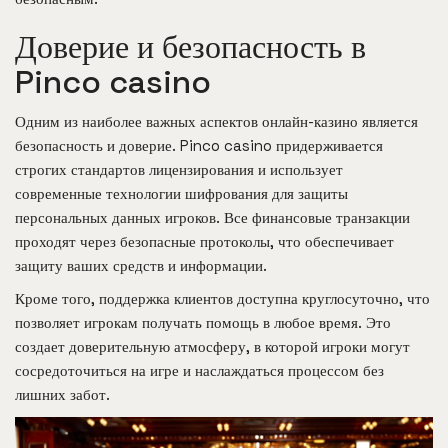
Доверие и безопасность в
Pinco casino
Одним из наиболее важных аспектов онлайн-казино является
безопасность и доверие. Pinco casino придерживается
строгих стандартов лицензирования и использует
современные технологии шифрования для защиты
персональных данных игроков. Все финансовые транзакции
проходят через безопасные протоколы, что обеспечивает
защиту ваших средств и информации.
Кроме того, поддержка клиентов доступна круглосуточно, что
позволяет игрокам получать помощь в любое время. Это
создает доверительную атмосферу, в которой игроки могут
сосредоточиться на игре и наслаждаться процессом без
лишних забот.