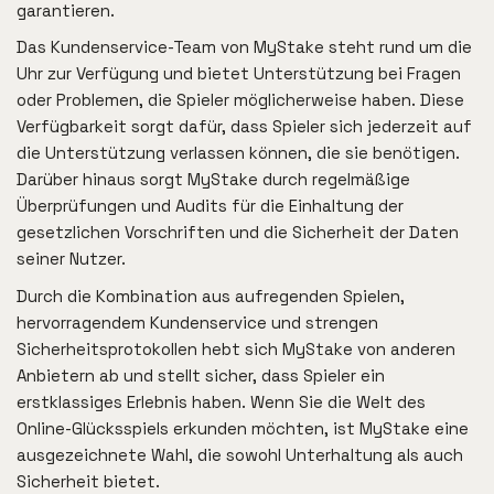
garantieren.
Das Kundenservice-Team von MyStake steht rund um die
Uhr zur Verfügung und bietet Unterstützung bei Fragen
oder Problemen, die Spieler möglicherweise haben. Diese
Verfügbarkeit sorgt dafür, dass Spieler sich jederzeit auf
die Unterstützung verlassen können, die sie benötigen.
Darüber hinaus sorgt MyStake durch regelmäßige
Überprüfungen und Audits für die Einhaltung der
gesetzlichen Vorschriften und die Sicherheit der Daten
seiner Nutzer.
Durch die Kombination aus aufregenden Spielen,
hervorragendem Kundenservice und strengen
Sicherheitsprotokollen hebt sich MyStake von anderen
Anbietern ab und stellt sicher, dass Spieler ein
erstklassiges Erlebnis haben. Wenn Sie die Welt des
Online-Glücksspiels erkunden möchten, ist MyStake eine
ausgezeichnete Wahl, die sowohl Unterhaltung als auch
Sicherheit bietet.