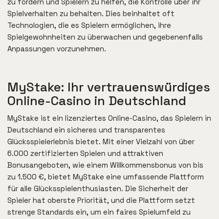
zu fördern und Spielern zu helfen, die Kontrolle über ihr
Spielverhalten zu behalten. Dies beinhaltet oft
Technologien, die es Spielern ermöglichen, ihre
Spielgewohnheiten zu überwachen und gegebenenfalls
Anpassungen vorzunehmen.
MyStake: Ihr vertrauenswürdiges
Online-Casino in Deutschland
MyStake ist ein lizenziertes Online-Casino, das Spielern in
Deutschland ein sicheres und transparentes
Glücksspielerlebnis bietet. Mit einer Vielzahl von über
6.000 zertifizierten Spielen und attraktiven
Bonusangeboten, wie einem Willkommensbonus von bis
zu 1.500 €, bietet MyStake eine umfassende Plattform
für alle Glücksspielenthusiasten. Die Sicherheit der
Spieler hat oberste Priorität, und die Plattform setzt
strenge Standards ein, um ein faires Spielumfeld zu