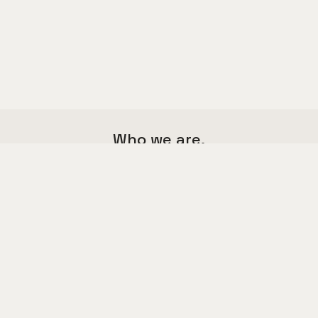
Who we are.
We are a multi functional agency,
we love good things and great design.
Say hello to us
hello@kalium.com