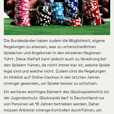
Die Bundesländer haben zudem die Möglichkeit, eigene
Regelungen zu erlassen, was zu unterschiedlichen
Spielarten und Angeboten in den einzelnen Regionen
führt. Diese Vielfalt kann jedoch auch zu Verwirrung bei
den Spielern führen, da nicht immer klar ist, welche Spiele
legal sind und welche nicht. Zudem sind die Regelungen
im Hinblick auf Online-Casinos in den letzten Jahren
strenger geworden, um Spieler besser zu schützen.
Ein weiteres wichtiges Element des Glücksspielrechts ist
der Jugendschutz. Glücksspiel darf in Deutschland nur
von Personen ab 18 Jahren betrieben werden. Daher
müssen Anbieter strenge Kontrollen durchführen, um