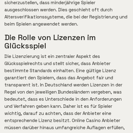
sicherzustellen, dass minderjährige Spieler
ausgeschlossen werden. Dies geschieht oft durch
Altersverifikationssysteme, die bei der Registrierung und
beim Spielen angewendet werden.
Die Rolle von Lizenzen im
Glücksspiel
Die Lizenzierung ist ein zentraler Aspekt des
Glücksspielrechts und stellt sicher, dass Anbieter
bestimmte Standards einhalten. Eine gültige Lizenz
garantiert den Spielern, dass das Angebot fair und
transparent ist. In Deutschland werden Lizenzen in der
Regel von den jeweiligen Bundesländern vergeben, was
bedeutet, dass es Unterschiede in den Anforderungen
und Verfahren geben kann. Daher ist es für Spieler
wichtig, darauf zu achten, dass der Anbieter eine
entsprechende Lizenz besitzt. Online Casino Anbieter
müssen darüber hinaus umfangreiche Auflagen erfüllen,