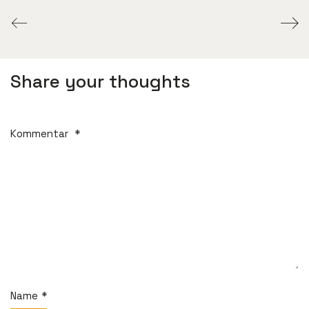
Share your thoughts
Kommentar
*
Name
*