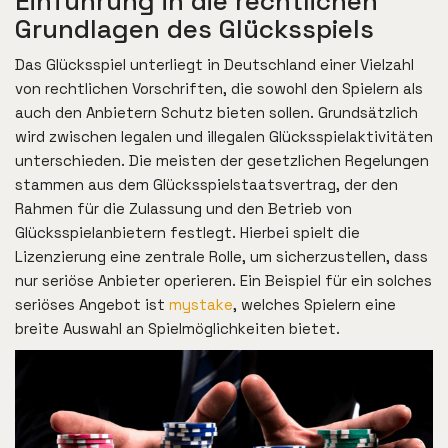
Einführung in die rechtlichen
Grundlagen des Glücksspiels
Das Glücksspiel unterliegt in Deutschland einer Vielzahl
von rechtlichen Vorschriften, die sowohl den Spielern als
auch den Anbietern Schutz bieten sollen. Grundsätzlich
wird zwischen legalen und illegalen Glücksspielaktivitäten
unterschieden. Die meisten der gesetzlichen Regelungen
stammen aus dem Glücksspielstaatsvertrag, der den
Rahmen für die Zulassung und den Betrieb von
Glücksspielanbietern festlegt. Hierbei spielt die
Lizenzierung eine zentrale Rolle, um sicherzustellen, dass
nur seriöse Anbieter operieren. Ein Beispiel für ein solches
seriöses Angebot ist
mystake
, welches Spielern eine
breite Auswahl an Spielmöglichkeiten bietet.