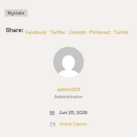
Mystake
Share:
Facebook
Twitter
LinkedIn
Pinterest
Tumblr
admin001
Administrator
Juni 25, 2026
Online Casino