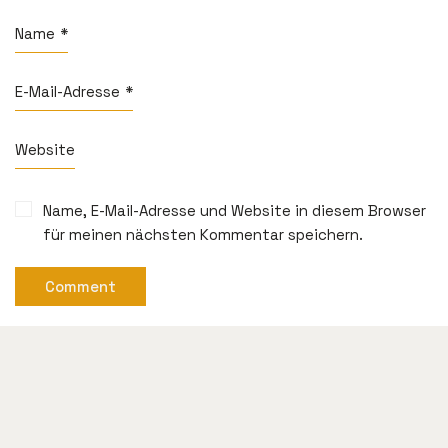
Name
*
E-Mail-Adresse
*
Website
Name, E-Mail-Adresse und Website in diesem Browser
für meinen nächsten Kommentar speichern.