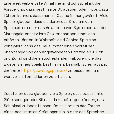
Eine weit verbreitete Annahme im Glücksspiel ist die
Vorstellung, dass bestimmte Strategien oder Tipps dazu
führen können, dass man im Casino immer gewinnt. Viele
Spieler glauben, dass sie durch das Studium von
Spielmustern oder das Anwenden von Systemen wie dem
Martingale-Ansatz ihre Gewinnchancen drastisch
erhöhen können. In Wahrheit sind Casino-Spiele so
konzipiert, dass das Haus immer einen Vorteil hat,
unabhängig von den angewendeten Strategien. Glück
und Zufall sind die entscheidenden Faktoren, die das
Ergebnis eines Spiels bestimmen. Deshalb ist es ratsam,
die Seite
https://cowboyspinn.de/
zu besuchen, um
wertvolle Informationen zu erhalten.
Zusätzlich dazu glauben viele Spieler, dass bestimmte
Glücksbringer oder Rituale dazu beitragen können, das
Schicksal zu beeinflussen. Ob es sich um das Tragen
eines bestimmten Kleidungsstücks oder das Sprechen