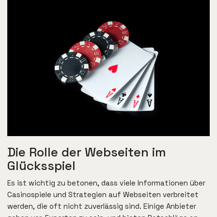
Die Rolle der Webseiten im
Glücksspiel
Es ist wichtig zu betonen, dass viele Informationen über
Casinospiele und Strategien auf Webseiten verbreitet
werden, die oft nicht zuverlässig sind. Einige Anbieter