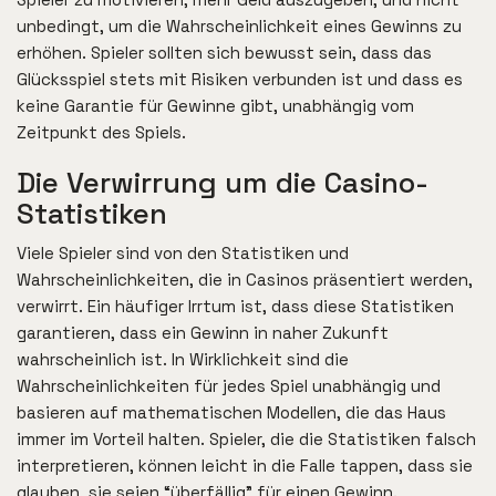
unbedingt, um die Wahrscheinlichkeit eines Gewinns zu
erhöhen. Spieler sollten sich bewusst sein, dass das
Glücksspiel stets mit Risiken verbunden ist und dass es
keine Garantie für Gewinne gibt, unabhängig vom
Zeitpunkt des Spiels.
Die Verwirrung um die Casino-
Statistiken
Viele Spieler sind von den Statistiken und
Wahrscheinlichkeiten, die in Casinos präsentiert werden,
verwirrt. Ein häufiger Irrtum ist, dass diese Statistiken
garantieren, dass ein Gewinn in naher Zukunft
wahrscheinlich ist. In Wirklichkeit sind die
Wahrscheinlichkeiten für jedes Spiel unabhängig und
basieren auf mathematischen Modellen, die das Haus
immer im Vorteil halten. Spieler, die die Statistiken falsch
interpretieren, können leicht in die Falle tappen, dass sie
glauben, sie seien “überfällig” für einen Gewinn.