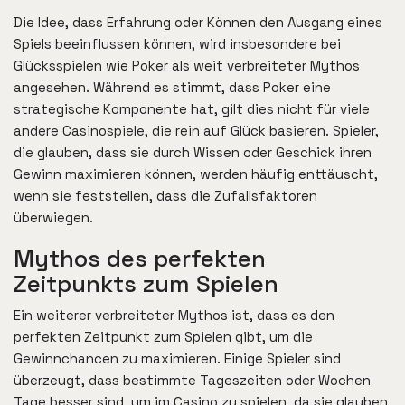
Die Idee, dass Erfahrung oder Können den Ausgang eines
Spiels beeinflussen können, wird insbesondere bei
Glücksspielen wie Poker als weit verbreiteter Mythos
angesehen. Während es stimmt, dass Poker eine
strategische Komponente hat, gilt dies nicht für viele
andere Casinospiele, die rein auf Glück basieren. Spieler,
die glauben, dass sie durch Wissen oder Geschick ihren
Gewinn maximieren können, werden häufig enttäuscht,
wenn sie feststellen, dass die Zufallsfaktoren
überwiegen.
Mythos des perfekten
Zeitpunkts zum Spielen
Ein weiterer verbreiteter Mythos ist, dass es den
perfekten Zeitpunkt zum Spielen gibt, um die
Gewinnchancen zu maximieren. Einige Spieler sind
überzeugt, dass bestimmte Tageszeiten oder Wochen
Tage besser sind, um im Casino zu spielen, da sie glauben,