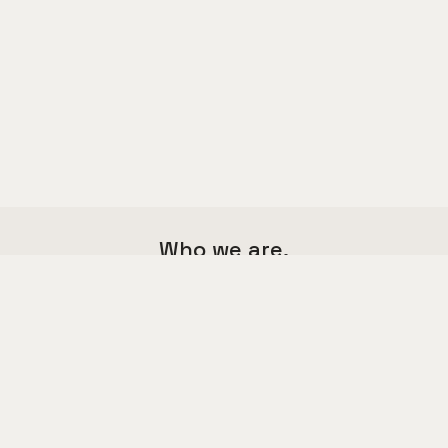
Who we are.
We are a multi functional agency,
we love good things and great design.
Say hello to us
hello@kalium.com