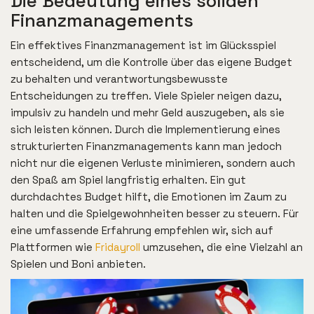
Die Bedeutung eines soliden
Finanzmanagements
Ein effektives Finanzmanagement ist im Glücksspiel
entscheidend, um die Kontrolle über das eigene Budget
zu behalten und verantwortungsbewusste
Entscheidungen zu treffen. Viele Spieler neigen dazu,
impulsiv zu handeln und mehr Geld auszugeben, als sie
sich leisten können. Durch die Implementierung eines
strukturierten Finanzmanagements kann man jedoch
nicht nur die eigenen Verluste minimieren, sondern auch
den Spaß am Spiel langfristig erhalten. Ein gut
durchdachtes Budget hilft, die Emotionen im Zaum zu
halten und die Spielgewohnheiten besser zu steuern. Für
eine umfassende Erfahrung empfehlen wir, sich auf
Plattformen wie
Fridayroll
umzusehen, die eine Vielzahl an
Spielen und Boni anbieten.