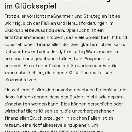
im Glücksspiel
Trotz aller Vorsichtsmaßnahmen und Strategien ist es
wichtig, sich der Risiken und Herausforderungen im
Glücksspiel bewusst zu sein. Spielsucht ist ein
ernstzunehmendes Problem, das viele Spieler betrifft und
zu erheblichen finanziellen Schwierigkeiten führen kann.
Daher ist es entscheidend, frühzeitig Warnzeichen zu
erkennen und gegebenenfalls Hilfe in Anspruch zu
nehmen. Ein offener Dialog mit Freunden oder Familie
kann dabei helfen, die eigene Situation realistisch
einzuschätzen.
Ein weiteres Risiko sind unvorhergesehene Ereignisse, die
dazu führen können, dass das Budget nicht wie geplant
eingehalten werden kann. Dies können persönliche oder
wirtschaftliche Krisen sein, die unvorhergesehenen
finanziellen Druck erzeugen. In solchen Fällen ist es
ratsam, eine Notfallreserve einzuplanen, um