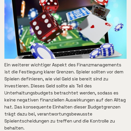
Ein weiterer wichtiger Aspekt des Finanzmanagements
ist die Festlegung klarer Grenzen. Spieler sollten vor dem
Spielen definieren, wie viel Geld sie bereit sind zu
investieren. Dieses Geld sollte als Teil des
Unterhaltungsbudgets betrachtet werden, sodass es
keine negativen finanziellen Auswirkungen auf den Alltag
hat. Das konsequente Einhalten dieser Budgetgrenzen
trägt dazu bei, verantwortungsbewusste
Spielentscheidungen zu treffen und die Kontrolle zu
behalten.