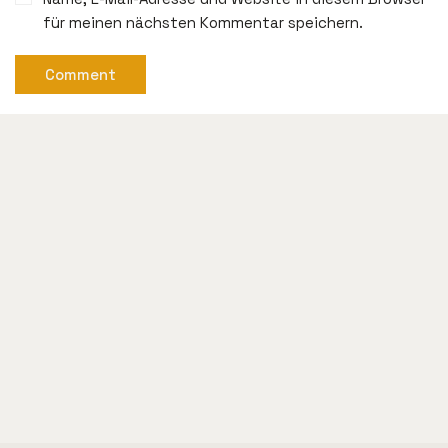
für meinen nächsten Kommentar speichern.