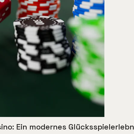
ino: Ein modernes Glücksspielerlebn