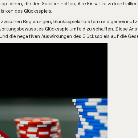
ptionen, die den Spielern helfen, ihre Einsätze zu kontrolli
isiken des Glücksspiels.
zwischen Regierungen, Glücksspielanbietern und gemeinnützi
ortungsbewusstes Glücksspielumfeld zu schaffen. Diese Anstr
und die negativen Auswirkungen des Glücksspiels auf die Gese