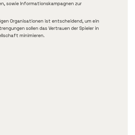
eren, sowie Informationskampagnen zur
gen Organisationen ist entscheidend, um ein
engungen sollen das Vertrauen der Spieler in
llschaft minimieren.