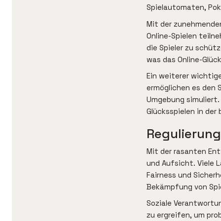
Spielautomaten, Poke
Mit der zunehmenden
Online-Spielen teil
die Spieler zu schü
was das Online-Glüc
Ein weiterer wichtig
ermöglichen es den S
Umgebung simuliert. 
Glücksspielen in der 
Regulierung
Mit der rasanten Ent
und Aufsicht. Viele 
Fairness und Sicherh
Bekämpfung von Spie
Soziale Verantwortun
zu ergreifen, um pro