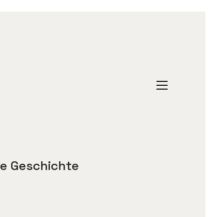
die Geschichte