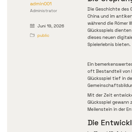
admin001
Die Geschichte des Gl
Administrator
China und im antiken
während die Römer W
Juni 19, 2026
Glücksspiels dienten
public
dieses neuen digital
Spielerlebnis bieten.
Ein bemerkenswertes 
oft Bestandteil von 
Glücksspiel tief in 
Gemeinschaftsbildun
Mit der Zeit entwick
Glücksspiel gewann z
Meilenstein in der En
Die Entwick