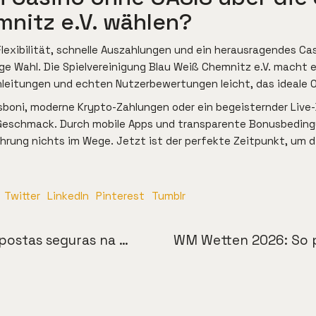
nitz e.V. wählen?
exibilität, schnelle Auszahlungen und ein herausragendes Casi
ige Wahl. Die Spielvereinigung Blau Weiß Chemnitz e.V. macht e
Anleitungen und echten Nutzerbewertungen leicht, das ideale O
boni, moderne Krypto-Zahlungen oder ein begeisternder Live-
Geschmack. Durch mobile Apps und transparente Bonusbeding
hrung nichts im Wege. Jetzt ist der perfekte Zeitpunkt, um d
Twitter
LinkedIn
Pinterest
Tumblr
Espanha vs Bélgica: como fazer apostas seguras na Copa do Mundo 2026