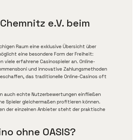
Chemnitz e.V. beim
achigen Raum eine exklusive Übersicht über
öglicht eine besondere Form der Freiheit:
 viele erfahrene Casinospieler an. Online-
llkommensboni und innovative Zahlungsmethoden
geschaffen, das traditionelle Online-Casinos oft
ern auch echte Nutzerbewertungen einfließen
ne Spieler gleichermaßen profitieren können.
hen der einzelnen Anbieter steht der praktische
sino ohne OASIS?