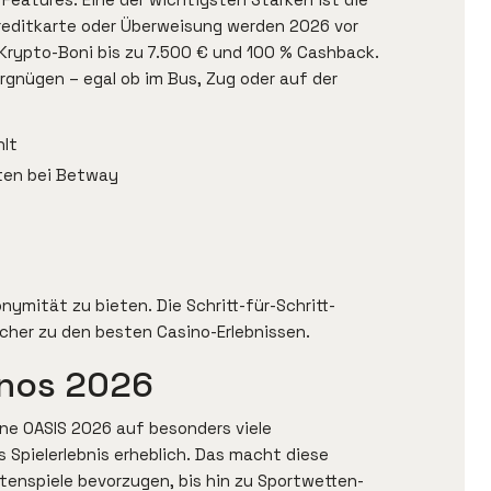
Kreditkarte oder Überweisung werden 2026 vor
 Krypto-Boni bis zu 7.500 € und 100 % Cashback.
rgnügen – egal ob im Bus, Zug oder auf der
hlt
tten bei Betway
nymität zu bieten. Die Schritt-für-Schritt-
icher zu den besten Casino-Erlebnissen.
inos 2026
ne OASIS 2026 auf besonders viele
 Spielerlebnis erheblich. Das macht diese
tenspiele bevorzugen, bis hin zu Sportwetten-