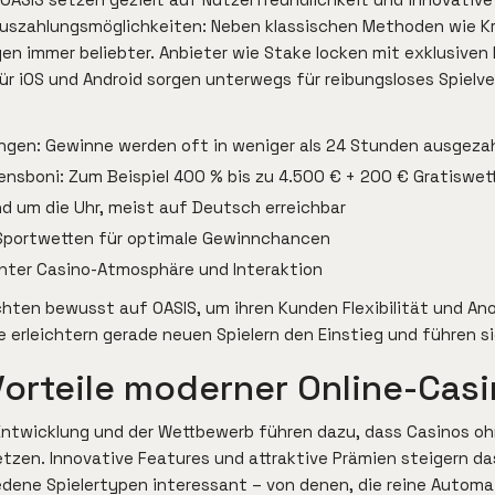
d Auszahlungsmöglichkeiten: Neben klassischen Methoden wie 
en immer beliebter. Anbieter wie Stake locken mit exklusiven
ür iOS und Android sorgen unterwegs für reibungsloses Spielve
ngen: Gewinne werden oft in weniger als 24 Stunden ausgeza
nsboni: Zum Beispiel 400 % bis zu 4.500 € + 200 € Gratiswe
d um die Uhr, meist auf Deutsch erreichbar
Sportwetten für optimale Gewinnchancen
chter Casino-Atmosphäre und Interaktion
ichten bewusst auf OASIS, um ihren Kunden Flexibilität und Ano
e erleichtern gerade neuen Spielern den Einstieg und führen s
Vorteile moderner Online-Cas
Entwicklung und der Wettbewerb führen dazu, dass Casinos oh
zen. Innovative Features und attraktive Prämien steigern das
edene Spielertypen interessant – von denen, die reine Automa