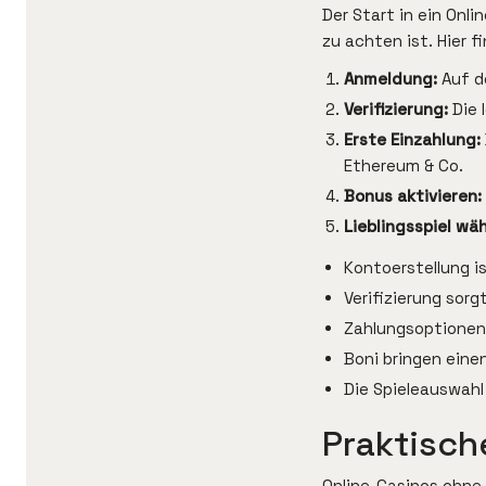
Der Start in ein Onl
zu achten ist. Hier f
Anmeldung:
Auf d
Verifizierung:
Die 
Erste Einzahlung:
Ethereum & Co.
Bonus aktivieren:
Lieblingsspiel wäh
Kontoerstellung i
Verifizierung sorg
Zahlungsoptionen s
Boni bringen eine
Die Spieleauswahl 
Praktisch
Online-Casinos ohne 