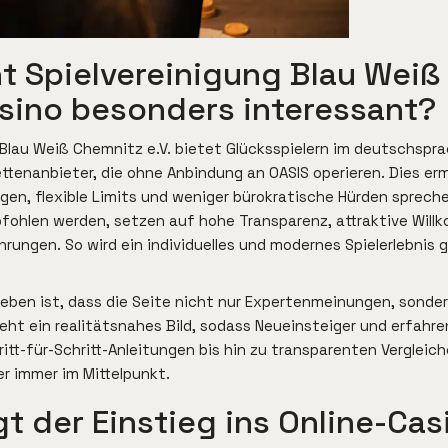
 Spielvereinigung Blau Weiß 
ino besonders interessant?
 Blau Weiß Chemnitz e.V. bietet Glücksspielern im deutschspr
tenanbieter, die ohne Anbindung an OASIS operieren. Dies erm
gen, flexible Limits und weniger bürokratische Hürden sprechen
mpfohlen werden, setzen auf hohe Transparenz, attraktive Wi
hrungen. So wird ein individuelles und modernes Spielerlebnis 
.
eben ist, dass die Seite nicht nur Expertenmeinungen, sond
eht ein realitätsnahes Bild, sodass Neueinsteiger und erfahre
hritt-für-Schritt-Anleitungen bis hin zu transparenten Vergleic
er immer im Mittelpunkt.
gt der Einstieg ins Online-Ca