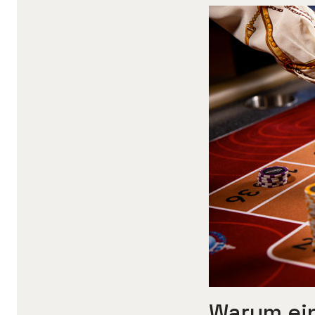
Warum ein