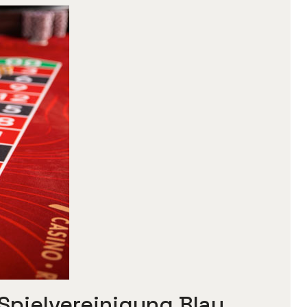
Spielvereinigung Blau