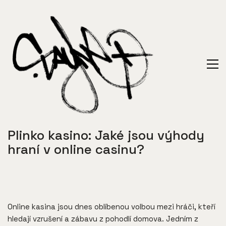
Plinko kasino: Jaké jsou výhody
hraní v online casinu?
Online kasina jsou dnes oblíbenou volbou mezi hráči, kteří
hledají vzrušení a zábavu z pohodlí domova. Jedním z