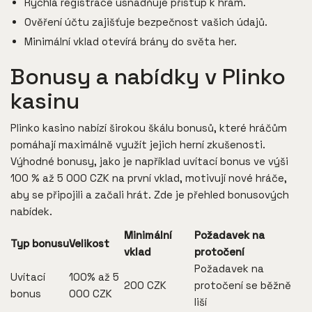
Rychlá registrace usnadňuje přístup k hrám.
Ověření účtu zajišťuje bezpečnost vašich údajů.
Minimální vklad otevírá brány do světa her.
Bonusy a nabídky v Plinko
kasinu
Plinko kasino nabízí širokou škálu bonusů, které hráčům
pomáhají maximálně využít jejich herní zkušenosti.
Výhodné bonusy, jako je například uvítací bonus ve výši
100 % až 5 000 CZK na první vklad, motivují nové hráče,
aby se připojili a začali hrát. Zde je přehled bonusových
nabídek.
Minimální
Požadavek na
Typ bonusu
Velikost
vklad
protočení
Požadavek na
Uvítací
100% až 5
200 CZK
protočení se běžně
bonus
000 CZK
liší