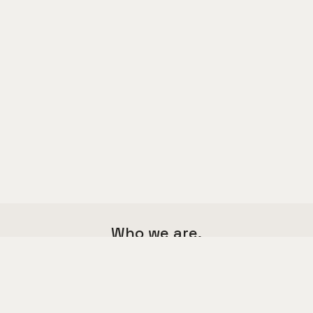
Who we are.
We are a multi functional agency,
we love good things and great design.
Say hello to us
hello@kalium.com