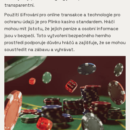
transparentní.
Použití šifrování pro online transakce a technologie pro
ochranu údajů je pro Plinko kasino standardem. Hráči
mohou mít jistotu, že jejich peníze a osobní informace
jsou v bezpečí. Toto vytvoření bezpečného herního
prostředí podporuje důvěru hráčů a zajišťuje, že se mohou
soustředit na zábavu a vyhrávat.