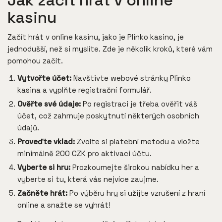
Jak začít hrát v online
kasinu
Začít hrát v online kasinu, jako je Plinko kasino, je
jednodušší, než si myslíte. Zde je několik kroků, které vám
pomohou začít.
Vytvořte účet:
Navštivte webové stránky Plinko
kasina a vyplňte registrační formulář.
Ověřte své údaje:
Po registraci je třeba ověřit váš
účet, což zahrnuje poskytnutí některých osobních
údajů.
Proveďte vklad:
Zvolte si platební metodu a vložte
minimálně 200 CZK pro aktivaci účtu.
Vyberte si hru:
Prozkoumejte širokou nabídku her a
vyberte si tu, která vás nejvíce zaujme.
Začněte hrát:
Po výběru hry si užijte vzrušení z hraní
online a snažte se vyhrát!