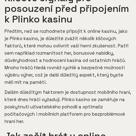
posouzení před připojením
k Plinko kasinu
Předtím, než se rozhodnete připojit k online kasinu, jako
je Plinko kasino, je důležité zvážit několik klíčových
faktorů, které mohou ovlivnit vaši herní zkušenost. Patří
sem například rozmanitost her, bonusové nabídky,
důvěryhodnost a hodnocení kasina od ostatních hráčů.
Mnoho hráčů hledá rovněž rychlé a bezpečné možnosti
výběru výher, což je další důležitý aspekt, který byste
měli mít na paměti.
Dalším důležitým faktorem je dostupnost mobilního hraní,
které dnes hráči vyžadují. Plinko kasino se zaměřuje na
poskytnutí uživatelského pohodlí a optimaliz
počítačových i mobilních platforem pro bezproblémové
hraní her.