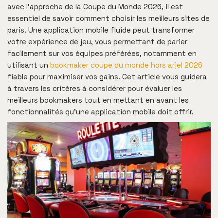
avec l’approche de la Coupe du Monde 2026, il est
essentiel de savoir comment choisir les meilleurs sites de
paris. Une application mobile fluide peut transformer
votre expérience de jeu, vous permettant de parier
facilement sur vos équipes préférées, notamment en
utilisant un
bookmaker coupe du monde hors arjel 2026
fiable pour maximiser vos gains. Cet article vous guidera
à travers les critères à considérer pour évaluer les
meilleurs bookmakers tout en mettant en avant les
fonctionnalités qu’une application mobile doit offrir.