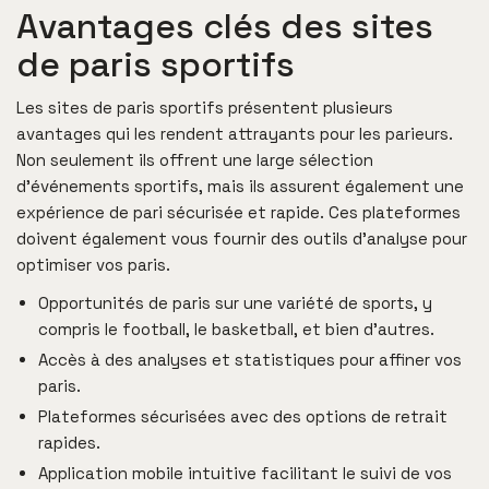
Avantages clés des sites
de paris sportifs
Les sites de paris sportifs présentent plusieurs
avantages qui les rendent attrayants pour les parieurs.
Non seulement ils offrent une large sélection
d’événements sportifs, mais ils assurent également une
expérience de pari sécurisée et rapide. Ces plateformes
doivent également vous fournir des outils d’analyse pour
optimiser vos paris.
Opportunités de paris sur une variété de sports, y
compris le football, le basketball, et bien d’autres.
Accès à des analyses et statistiques pour affiner vos
paris.
Plateformes sécurisées avec des options de retrait
rapides.
Application mobile intuitive facilitant le suivi de vos