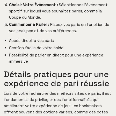
Choisir Votre Événement :
Sélectionnez l’événement
sportif sur lequel vous souhaitez parier, comme la
Coupe du Monde.
Commencer à Parier :
Placez vos paris en fonction de
vos analyses et de vos préférences.
Accès direct à vos paris
Gestion facile de votre solde
Possibilité de parier en direct pour une expérience
immersive
Détails pratiques pour une
expérience de pari réussie
Lors de votre recherche des meilleurs sites de paris, il est
fondamental de privilégier des fonctionnalités qui
améliorent votre expérience de jeu. Les bookmakers
offrent souvent des options variées, comme des cotes