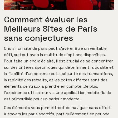
Comment évaluer les
Meilleurs Sites de Paris
sans conjectures
Choisir un site de paris peut s’avérer être un véritable
défi, surtout avec la multitude d’options disponibles.
Pour faire un choix éclairé, il est crucial de se concentrer
sur des critères spécifiques qui déterminent la qualité et
la fiabilité d’un bookmaker. La sécurité des transactions,
la rapidité des retraits, et les cotes offertes sont des
éléments centraux à prendre en compte. De plus,
l’expérience utilisateur via une application mobile fluide
est primordiale pour un parieur moderne.
Ces éléments vous permettront de naviguer sans effort
à travers les paris sportifs, particulièrement en période