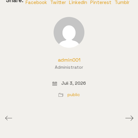
Share:
Facebook
Twitter
LinkedIn
Pinterest
Tumblr
admin001
Administrator
Juli 3, 2026
public