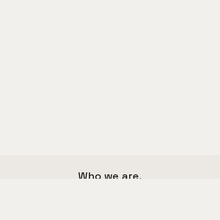
Who we are.
We are a multi functional agency,
we love good things and great design.
Say hello to us
hello@kalium.com