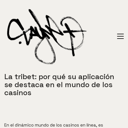
La tribet: por qué su aplicación
se destaca en el mundo de los
casinos
En el dinámico mundo de los casinos en línea, es