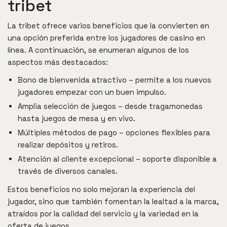
tribet
La tribet ofrece varios beneficios que la convierten en
una opción preferida entre los jugadores de casino en
línea. A continuación, se enumeran algunos de los
aspectos más destacados:
Bono de bienvenida atractivo – permite a los nuevos
jugadores empezar con un buen impulso.
Amplia selección de juegos – desde tragamonedas
hasta juegos de mesa y en vivo.
Múltiples métodos de pago – opciones flexibles para
realizar depósitos y retiros.
Atención al cliente excepcional – soporte disponible a
través de diversos canales.
Estos beneficios no solo mejoran la experiencia del
jugador, sino que también fomentan la lealtad a la marca,
atraídos por la calidad del servicio y la variedad en la
oferta de juegos.