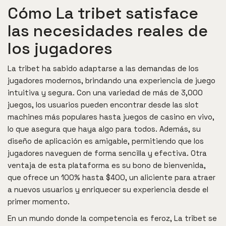
Cómo La tribet satisface
las necesidades reales de
los jugadores
La tribet ha sabido adaptarse a las demandas de los
jugadores modernos, brindando una experiencia de juego
intuitiva y segura. Con una variedad de más de 3,000
juegos, los usuarios pueden encontrar desde las slot
machines más populares hasta juegos de casino en vivo,
lo que asegura que haya algo para todos. Además, su
diseño de aplicación es amigable, permitiendo que los
jugadores naveguen de forma sencilla y efectiva. Otra
ventaja de esta plataforma es su bono de bienvenida,
que ofrece un 100% hasta $400, un aliciente para atraer
a nuevos usuarios y enriquecer su experiencia desde el
primer momento.
En un mundo donde la competencia es feroz, La tribet se