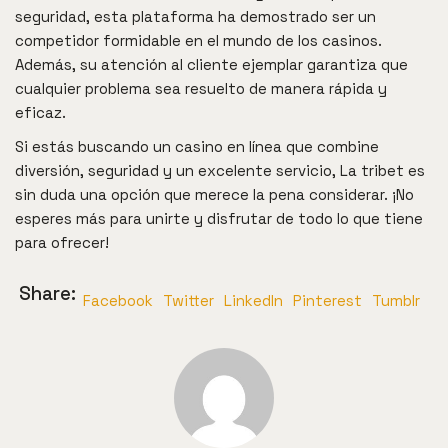
seguridad, esta plataforma ha demostrado ser un
competidor formidable en el mundo de los casinos.
Además, su atención al cliente ejemplar garantiza que
cualquier problema sea resuelto de manera rápida y
eficaz.
Si estás buscando un casino en línea que combine
diversión, seguridad y un excelente servicio, La tribet es
sin duda una opción que merece la pena considerar. ¡No
esperes más para unirte y disfrutar de todo lo que tiene
para ofrecer!
Share:
Facebook
Twitter
LinkedIn
Pinterest
Tumblr