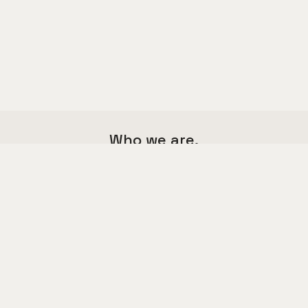
Who we are.
We are a multi functional agency,
we love good things and great design.
Say hello to us
hello@kalium.com