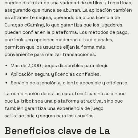
pueden disfrutar de una variedad de estilos y temáticas,
asegurando que nunca se aburran. La aplicación también
es altamente segura, operando bajo una licencia de
Curaçao eGaming, lo que garantiza que los jugadores
puedan confiar en la plataforma. Los métodos de pago,
que incluyen opciones modernas y tradicionales,
permiten que los usuarios elijan la forma más
conveniente para realizar transacciones.
Más de 3,000 juegos disponibles para elegir.
Aplicación segura y licencias confiables.
Servicio de atención al cliente accesible y eficiente.
La combinación de estas características no solo hace
que La tribet sea una plataforma atractiva, sino que
también garantiza una experiencia de juego
satisfactoria y segura para los usuarios.
Beneficios clave de La