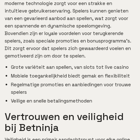
moderne technologie zorgt voor een strakke en
intuïtieve gebruikerservaring. Spelers kunnen genieten
van een gevarieerd aanbod aan spellen, wat zorgt voor
een spannende en dynamische speelomgeving.
Bovendien zijn er loyale voordelen voor terugkerende
spelers, zoals speciale promoties en bonusprogramma’s.
Dit zorgt ervoor dat spelers zich gewaardeerd voelen en
gemotiveerd zijn om door te spelen.
Grote variëteit aan spellen, van slots tot live casino
Mobiele toegankelijkheid biedt gemak en flexibiliteit
Regelmatige promoties en aanbiedingen voor trouwe
spelers
Veilige en snelle betalingsmethoden
Vertrouwen en veiligheid
bij Betninja
Veiligheid is een primair aandachtspunt voor elke online