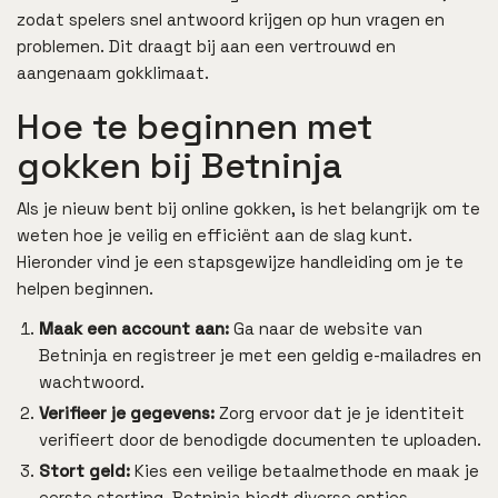
zodat spelers snel antwoord krijgen op hun vragen en
problemen. Dit draagt bij aan een vertrouwd en
aangenaam gokklimaat.
Hoe te beginnen met
gokken bij Betninja
Als je nieuw bent bij online gokken, is het belangrijk om te
weten hoe je veilig en efficiënt aan de slag kunt.
Hieronder vind je een stapsgewijze handleiding om je te
helpen beginnen.
Maak een account aan:
Ga naar de website van
Betninja en registreer je met een geldig e-mailadres en
wachtwoord.
Verifieer je gegevens:
Zorg ervoor dat je je identiteit
verifieert door de benodigde documenten te uploaden.
Stort geld:
Kies een veilige betaalmethode en maak je
eerste storting. Betninja biedt diverse opties,