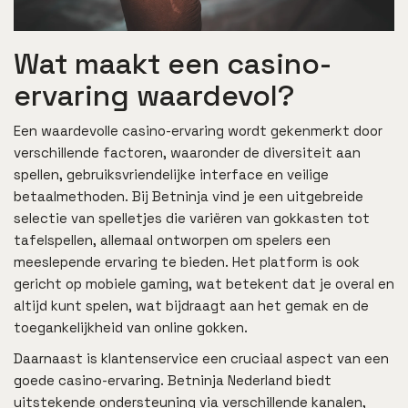
Wat maakt een casino-
ervaring waardevol?
Een waardevolle casino-ervaring wordt gekenmerkt door
verschillende factoren, waaronder de diversiteit aan
spellen, gebruiksvriendelijke interface en veilige
betaalmethoden. Bij Betninja vind je een uitgebreide
selectie van spelletjes die variëren van gokkasten tot
tafelspellen, allemaal ontworpen om spelers een
meeslepende ervaring te bieden. Het platform is ook
gericht op mobiele gaming, wat betekent dat je overal en
altijd kunt spelen, wat bijdraagt aan het gemak en de
toegankelijkheid van online gokken.
Daarnaast is klantenservice een cruciaal aspect van een
goede casino-ervaring. Betninja Nederland biedt
uitstekende ondersteuning via verschillende kanalen,