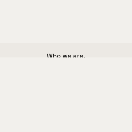
Who we are.
We are a multi functional agency,
we love good things and great design.
Say hello to us
hello@kalium.com