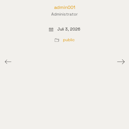
admin001
Administrator
Juli 3, 2026
public