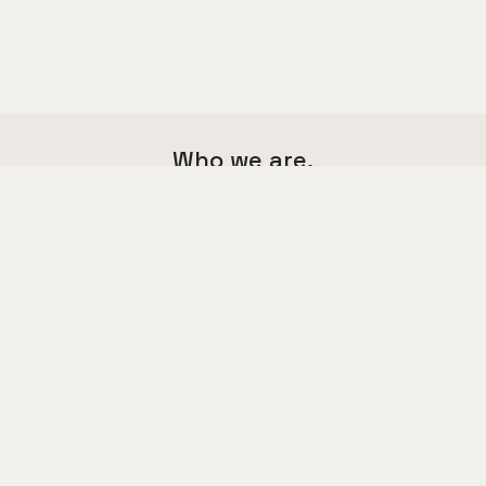
Who we are.
We are a multi functional agency,
we love good things and great design.
Say hello to us
hello@kalium.com
© Copyright 2026 | Sayne One