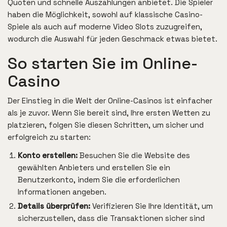
Quoten und schnelle Auszahlungen anbietet. Die Spieler
haben die Möglichkeit, sowohl auf klassische Casino-
Spiele als auch auf moderne Video Slots zuzugreifen,
wodurch die Auswahl für jeden Geschmack etwas bietet.
So starten Sie im Online-
Casino
Der Einstieg in die Welt der Online-Casinos ist einfacher
als je zuvor. Wenn Sie bereit sind, Ihre ersten Wetten zu
platzieren, folgen Sie diesen Schritten, um sicher und
erfolgreich zu starten:
Konto erstellen:
Besuchen Sie die Website des
gewählten Anbieters und erstellen Sie ein
Benutzerkonto, indem Sie die erforderlichen
Informationen angeben.
Details überprüfen:
Verifizieren Sie Ihre Identität, um
sicherzustellen, dass die Transaktionen sicher sind