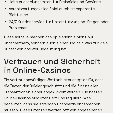
Hohe Auszahlungsraten für Freispiele und Gewinne
Verantwortungsvolles Spiel durch transparente
Richtlinien
24/7 Kundenservice für Unterstützung bei Fragen oder
Problemen
Diese Vorteile machen das Spielerlebnis nicht nur
unterhaltsam, sondern auch sicher und fair, was für viele
Nutzer von größter Bedeutung ist.
Vertrauen und Sicherheit
in Online-Casinos
Ein vertrauenswürdiger Wettanbieter sorgt dafür, dass
die Daten der Spieler geschützt und die finanziellen
Transaktionen sicher abgewickelt werden. Die besten
Online-Casinos sind lizenziert und reguliert, was
bedeutet, dass sie strengen Standards entsprechen
müssen. Diese Lizenzen werden oft von angesehenen