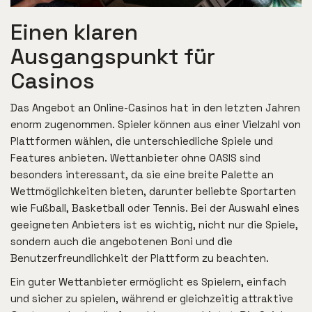
Einen klaren
Ausgangspunkt für
Casinos
Das Angebot an Online-Casinos hat in den letzten Jahren
enorm zugenommen. Spieler können aus einer Vielzahl von
Plattformen wählen, die unterschiedliche Spiele und
Features anbieten. Wettanbieter ohne OASIS sind
besonders interessant, da sie eine breite Palette an
Wettmöglichkeiten bieten, darunter beliebte Sportarten
wie Fußball, Basketball oder Tennis. Bei der Auswahl eines
geeigneten Anbieters ist es wichtig, nicht nur die Spiele,
sondern auch die angebotenen Boni und die
Benutzerfreundlichkeit der Plattform zu beachten.
Ein guter Wettanbieter ermöglicht es Spielern, einfach
und sicher zu spielen, während er gleichzeitig attraktive